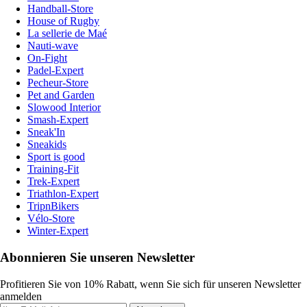
Handball-Store
House of Rugby
La sellerie de Maé
Nauti-wave
On-Fight
Padel-Expert
Pecheur-Store
Pet and Garden
Slowood Interior
Smash-Expert
Sneak'In
Sneakids
Sport is good
Training-Fit
Trek-Expert
Triathlon-Expert
TripnBikers
Vélo-Store
Winter-Expert
Abonnieren Sie unseren Newsletter
Profitieren Sie von 10% Rabatt, wenn Sie sich für unseren Newsletter
anmelden