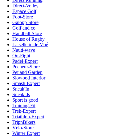
Direct Running
Direct-Volley
Espace Golf
Foot-Store
Galopp-Store
Golf and co
Handball-Store
House of Rugby
La sellerie de Maé
Nauti-wave
On-Fight
Padel-Expert
Pecheur-Store
Pet and Garden
Slowood Interior
Smash-Expert
Sneak'In
Sneakids
Sport is good
Training-Fit
Trek-Expert
Triathlon-Expert
TripnBikers
Vélo-Store
Winter-Expert