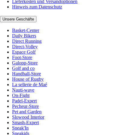
Lieferkosten und Versandoptionen
Hinweis zum Datenschutz
Unsere Geschäfte
Basket-Center
Daily Bikers
Direct Running
Direct-Volley
Espace Golf
Foot-Store
Galopp-Store
Golf and co
Handball-Store
House of Rugby
La sellerie de Maé
Nauti-wave
On-Fight
Padel-Expert
Pecheur-Store
Pet and Garden
Slowood Interior
Smash-Expert
Sneak'In
Sneakids