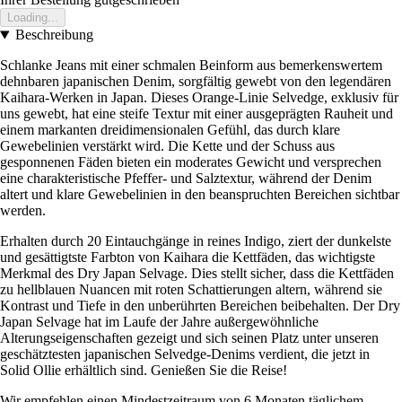
Loading...
Beschreibung
Schlanke Jeans mit einer schmalen Beinform aus bemerkenswertem
dehnbaren japanischen Denim, sorgfältig gewebt von den legendären
Kaihara-Werken in Japan. Dieses Orange-Linie Selvedge, exklusiv für
uns gewebt, hat eine steife Textur mit einer ausgeprägten Rauheit und
einem markanten dreidimensionalen Gefühl, das durch klare
Gewebelinien verstärkt wird. Die Kette und der Schuss aus
gesponnenen Fäden bieten ein moderates Gewicht und versprechen
eine charakteristische Pfeffer- und Salztextur, während der Denim
altert und klare Gewebelinien in den beanspruchten Bereichen sichtbar
werden.
Erhalten durch 20 Eintauchgänge in reines Indigo, ziert der dunkelste
und gesättigtste Farbton von Kaihara die Kettfäden, das wichtigste
Merkmal des Dry Japan Selvage. Dies stellt sicher, dass die Kettfäden
zu hellblauen Nuancen mit roten Schattierungen altern, während sie
Kontrast und Tiefe in den unberührten Bereichen beibehalten. Der Dry
Japan Selvage hat im Laufe der Jahre außergewöhnliche
Alterungseigenschaften gezeigt und sich seinen Platz unter unseren
geschätztesten japanischen Selvedge-Denims verdient, die jetzt in
Solid Ollie erhältlich sind. Genießen Sie die Reise!
Wir empfehlen einen Mindestzeitraum von 6 Monaten täglichem