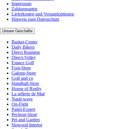
Impressum
Zahlungsarten
Lieferkosten und Versandoptionen
Hinweis zum Datenschutz
Unsere Geschäfte
Basket-Center
Daily Bikers
Direct Running
Direct-Volley
Espace Golf
Foot-Store
Galopp-Store
Golf and co
Handball-Store
House of Rugby
La sellerie de Maé
Nauti-wave
On-Fight
Padel-Expert
Pecheur-Store
Pet and Garden
Slowood Interior