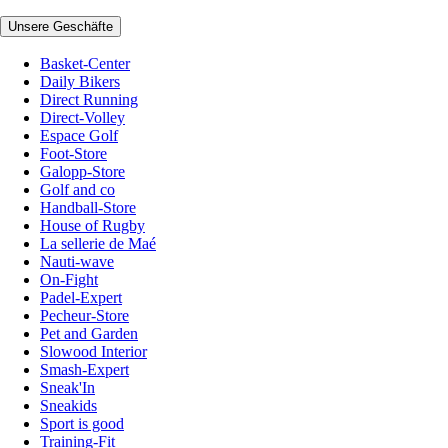
Unsere Geschäfte
Basket-Center
Daily Bikers
Direct Running
Direct-Volley
Espace Golf
Foot-Store
Galopp-Store
Golf and co
Handball-Store
House of Rugby
La sellerie de Maé
Nauti-wave
On-Fight
Padel-Expert
Pecheur-Store
Pet and Garden
Slowood Interior
Smash-Expert
Sneak'In
Sneakids
Sport is good
Training-Fit