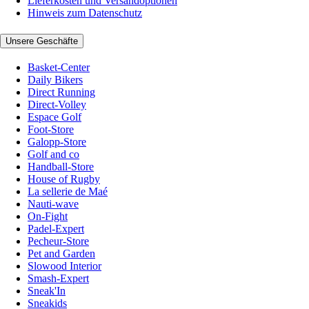
Lieferkosten und Versandoptionen
Hinweis zum Datenschutz
Unsere Geschäfte
Basket-Center
Daily Bikers
Direct Running
Direct-Volley
Espace Golf
Foot-Store
Galopp-Store
Golf and co
Handball-Store
House of Rugby
La sellerie de Maé
Nauti-wave
On-Fight
Padel-Expert
Pecheur-Store
Pet and Garden
Slowood Interior
Smash-Expert
Sneak'In
Sneakids