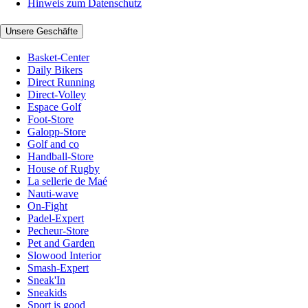
Hinweis zum Datenschutz
Unsere Geschäfte
Basket-Center
Daily Bikers
Direct Running
Direct-Volley
Espace Golf
Foot-Store
Galopp-Store
Golf and co
Handball-Store
House of Rugby
La sellerie de Maé
Nauti-wave
On-Fight
Padel-Expert
Pecheur-Store
Pet and Garden
Slowood Interior
Smash-Expert
Sneak'In
Sneakids
Sport is good