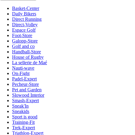
Basket-Center
Daily Bikers
Direct Running
Direct-Volley
Espace Golf
Foot-Store
Galopp-Store
Golf and co
Handball-Store
House of Rugby
La sellerie de Maé
Nauti-wave
On-Fight
Padel-Expert
Pecheur-Store
Pet and Garden
Slowood Interior
Smash-Expert
Sneak'In
Sneakids
Sport is good
Training-Fit
Trek-Expert
Triathlon-Expert