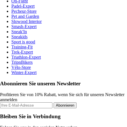
On-Fight
Padel-Expert
Pecheur-Store
Pet and Garden
Slowood Interior
Smash-Expert
Sneak'In
Sneakids
Sport is good
Training-Fit
Trek-Expert
Triathlon-Expert
TripnBikers
Vélo-Store
Winter-Expert
Abonnieren Sie unseren Newsletter
Profitieren Sie von 10% Rabatt, wenn Sie sich für unseren Newsletter
anmelden
Abonnieren
Bleiben Sie in Verbindung